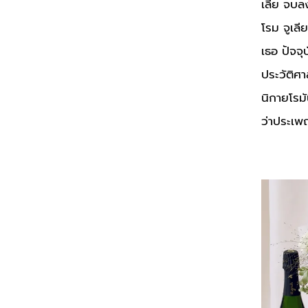
เลีย จบล
โรม จูเลี
เธอ ปัจจ
ประวัติศ
นิกายโรมั
ว่าประเพณ