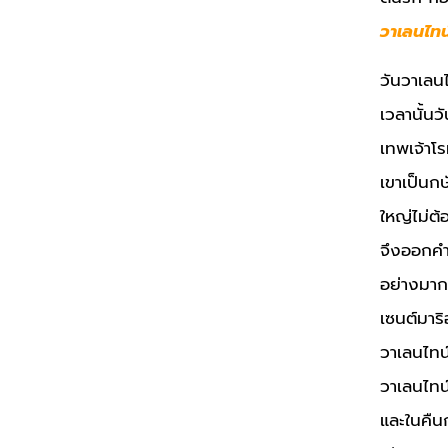
วาเลนไทน
วันวาเลนไ
เวลานั้นว
เทพเจ้าโ
เขาเป็นกษ
ใหญ่ไม่ต
จึงออกคำ
อย่างมาก 
เซนต์มาริ
วาเลนไทน
วาเลนไทน์
และในคืน