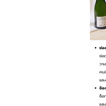
ช่อ
ช่อ
วาเ
คนม
และ
ช็อ
ช็อ
และ