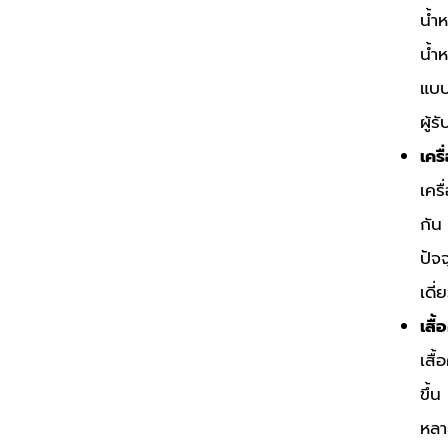
น้ำ
น้ำห
แบบไ
ผู้ร
เคร
เคร
กัน 
ปัจ
เดี
เสื้อ
เสื
ขึ้น
หลาย