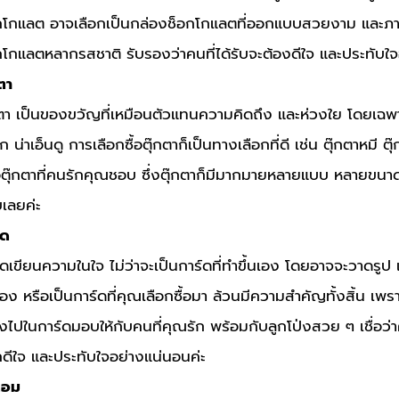
กโกแลต อาจเลือกเป็นกล่องช็อกโกแลตที่ออกแบบสวยงาม และภ
กโกแลตหลากรสชาติ รับรองว่าคนที่ได้รับจะต้องดีใจ และประทับใจ
ตา
กตา เป็นของขวัญที่เหมือนตัวแทนความคิดถึง และห่วงใย โดยเฉพ
ัก น่าเอ็นดู การเลือกซื้อตุ๊กตาก็เป็นทางเลือกที่ดี เช่น ตุ๊กตาหมี ต
อตุ๊กตาที่คนรักคุณชอบ ซึ่งตุ๊กตาก็มีมากมายหลายแบบ หลายขนาดให
เลยค่ะ
์ด
์ดเขียนความในใจ ไม่ว่าจะเป็นการ์ดที่ทำขึ้นเอง โดยอาจจะวาดรู
อง หรือเป็นการ์ดที่คุณเลือกซื้อมา ล้วนมีความสำคัญทั้งสิ้น เพรา
งไปในการ์ดมอบให้กับคนที่คุณรัก พร้อมกับลูกโป่งสวย ๆ เชื่อว
สึกดีใจ และประทับใจอย่างแน่นอนค่ะ
หอม