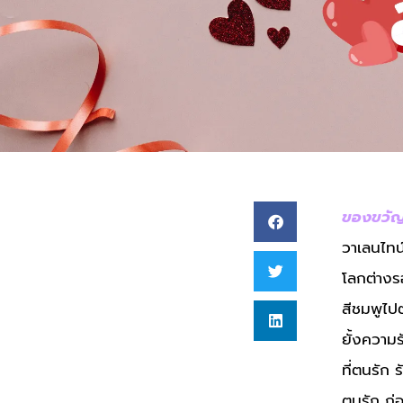
ของขวัญ
วาเลนไทน์
โลกต่างร
สีชมพูไปต
ยั้งความ
ที่ตนรัก
ตนรัก ก่อ