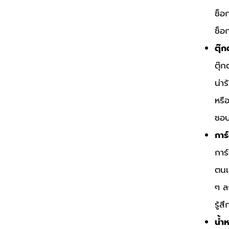
ช็อ
ช็อ
ตุ๊ก
ตุ๊
น่าร
หรื
ชอบ
การ
การ
ตนเ
ๆ ล
รู้
น้ำ