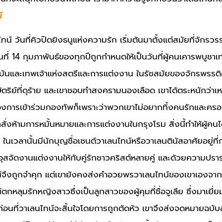
์
ทน์ วันที่คิวปิดยิงธนูแห่งความรัก เริ่มต้นมาตั้งแต่สมัยที่จักรว
ันที่ 14 กุมภาพันธ์ของทุกปีถูกกำหนดให้เป็นวันที่ผู้คนเคารพบูชาเ
รมันและเทพเจ้าแห่งสตรีและการแต่งงาน ในรัชสมัยของจักรพรรดิค
ัตริย์ที่ดุร้าย และเขาชอบทำสงครามนองเลือด เขาได้ตระหนักว่าเห
้องการเข้าร่วมกองทัพก็เพราะว่าพวกเขาไม่อยากทิ้งคนรักและคร
สั่งห้ามการหมั้นหมายและการแต่งงานในกรุงโรม สิ่งนี้ทำให้ผู้คน
ในเวลานั้นมีนักบุญชื่อเซนต์วาเลนไทน์หรือวาเลนตินัสอาศัยอยู่ที่
อุสจัดงานแต่งงานให้กับคู่รักชาวคริสต์หลายคู่ และด้วยความปราร
์จึงถูกจำคุก แต่เขายังคงส่งคำอวยพรวาเลนไทน์ของเขาเองจากห้อ
ตกหลุมรักหญิงสาวซึ่งเป็นลูกสาวของผู้คุมที่ชื่อจูเลีย ซึ่งมาเยี่ย
ก่อนที่วาเลนไทน์จะสิ้นใจโดยการถูกตัดหัว เขาจึงส่งจดหมายฉบับ