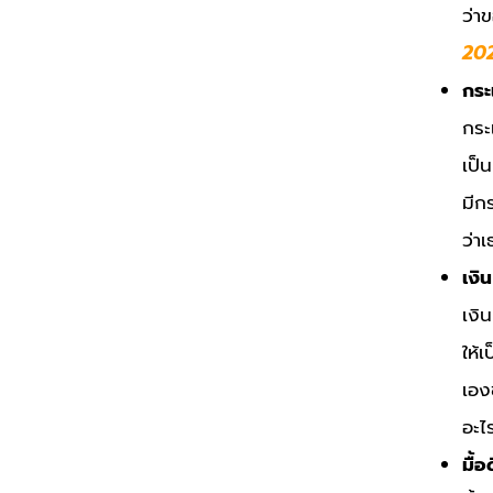
ว่า
20
กระเ
กระเ
เป็
มีก
ว่า
เงิน
เงิ
ให้
เอง
อะไร
มื้อ