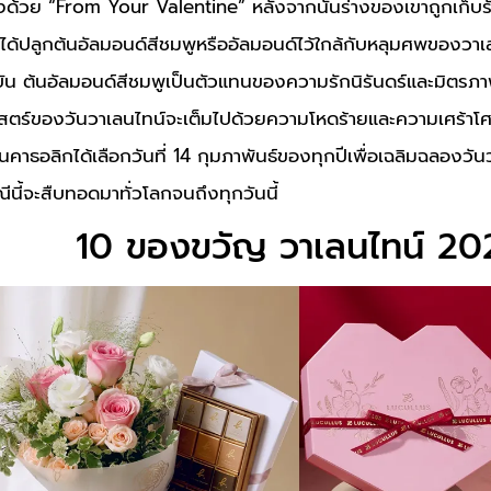
งด้วย “From Your Valentine” หลังจากนั้นร่างของเขาถูกเก็บรัก
ยได้ปลูกต้นอัลมอนด์สีชมพูหรืออัลมอนด์ไว้ใกล้กับหลุมศพของวาเลน
ุบัน ต้นอัลมอนด์สีชมพูเป็นตัวแทนของความรักนิรันดร์และมิตรภา
าสตร์ของวันวาเลนไทน์จะเต็มไปด้วยความโหดร้ายและความเศร้า
นคาธอลิกได้เลือกวันที่ 14 กุมภาพันธ์ของทุกปีเพื่อเฉลิมฉลองวั
ีนี้จะสืบทอดมาทั่วโลกจนถึงทุกวันนี้
10 ของขวัญ วาเลนไทน์ 20